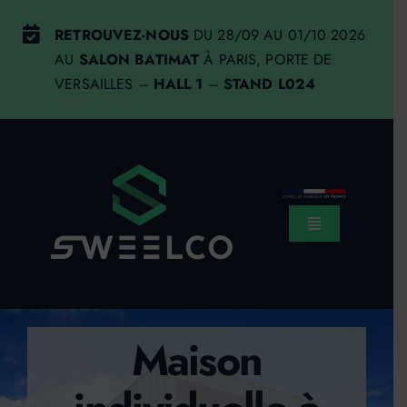
Passer
RETROUVEZ-NOUS
DU 28/09 AU 01/10 2026
au
AU
SALON BATIMAT
À PARIS, PORTE DE
contenu
VERSAILLES –
HALL 1
–
STAND L024
Toggle
Navigation
Sweelco
Système constructif
Maison
à propos