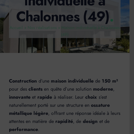
individuelle à
Actualités
Chalonnes (49)
.
Contact
Accueil
»
Nos réalisations
»
Maison individuelle à Chalonnes
(49)
Devis
Construction
d’une
maison individuelle
de
150 m²
pour des
clients
en quête d’une solution
moderne
,
innovante
et
rapide
à réaliser. Leur
choix
s’est
naturellement porté sur une structure en
ossature
métallique légère
, offrant une réponse idéale à leurs
attentes en matière de
rapidité
, de
design
et de
performance
.