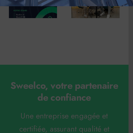
Sweelco, votre partenaire
de confiance
Une entreprise engagée et
certifiée, assurant qualité et