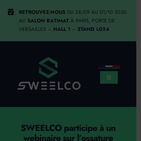
Passer
RETROUVEZ-NOUS
DU 28/09 AU 01/10 2026
au
AU
SALON BATIMAT
À PARIS, PORTE DE
contenu
VERSAILLES –
HALL 1
–
STAND L024
Toggle
Navigation
Sweelco
Système constructif
SWEELCO participe à un
à propos
webinaire sur l’ossature