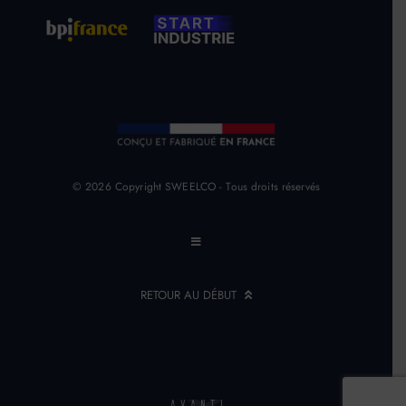
© 2026 Copyright SWEELCO - Tous droits réservés
Toggle
Navigation
Mentions Légales
RETOUR AU DÉBUT
Politique de cookies (UE)
Une conception de site internet